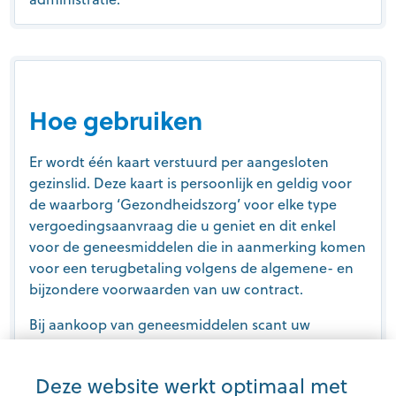
Hoe gebruiken
Er wordt één kaart verstuurd per aangesloten
gezinslid. Deze kaart is persoonlijk en geldig voor
de waarborg ‘Gezondheidszorg’ voor elke type
vergoedingsaanvraag die u geniet en dit enkel
voor de geneesmiddelen die in aanmerking komen
voor een terugbetaling volgens de algemene- en
bijzondere voorwaarden van uw contract.
Bij aankoop van geneesmiddelen scant uw
apotheker de barcode van uw Assurpharma kaart
of uw smartphone, waarna hij de attesten snel,
Deze website werkt optimaal met
digitaal en op een veilige manier doorstuurt naar