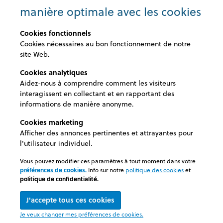
imperdiet a, venenatis vitae, justo. Nullam dictum
manière optimale avec les cookies
felis eu pede mollis pretium. Integer tincidunt. Cras
dapibus. Vivamus elementum semper nisi. Aenean
Cookies fonctionnels
vulputate eleifend tellus. Aenean leo ligula,
Cookies nécessaires au bon fonctionnement de notre
porttitor eu, consequat vitae, eleifend ac, enim.
site Web.
Aliquam lorem ante, dapibus in, viverra quis,
Cookies analytiques
feugiat a, tellus. Phasellus viverra nulla ut metus
Aidez-nous à comprendre comment les visiteurs
varius laoreet. Quisque rutrum. Aenean imperdiet.
interagissent en collectant et en rapportant des
Etiam ultricies nisi vel augue. Curabitur
informations de manière anonyme.
ullamcorper ultricies nisi. Nam eget dui. Lorem
Cookies marketing
ipsum dolor sit amet, consectetuer adipiscing elit.
Afficher des annonces pertinentes et attrayantes pour
Aenean commodo ligula eget dolor. Aenean
l'utilisateur individuel.
massa. Cum sociis natoque penatibus et magnis
dis parturient montes, nascetur ridiculus
Vous pouvez modifier ces paramètres à tout moment dans votre
préférences de cookies.
Info sur notre
politique des cookies
et
politique de confidentialité.
J'accepte tous ces cookies
© 2026 Medexel
Je veux changer mes préférences de cookies.