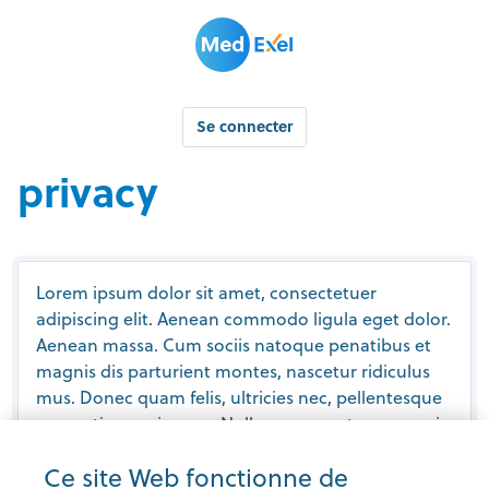
Se connecter
privacy
Lorem ipsum dolor sit amet, consectetuer
adipiscing elit. Aenean commodo ligula eget dolor.
Aenean massa. Cum sociis natoque penatibus et
magnis dis parturient montes, nascetur ridiculus
mus. Donec quam felis, ultricies nec, pellentesque
eu, pretium quis, sem. Nulla consequat massa quis
enim. Donec pede justo, fringilla vel, aliquet nec,
Ce site Web fonctionne de
vulputate eget, arcu. In enim justo, rhoncus ut,