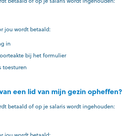
rdt betaald of op je salaris wordt ingehouden:
r jou wordt betaald:
ng in
orteakte bij het formulier
 toesturen
 van een lid van mijn gezin opheffen?
rdt betaald of op je salaris wordt ingehouden:
r jou wordt betaald: