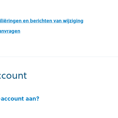
liëringen en berichten van wijziging
aanvragen
ccount
-account aan?