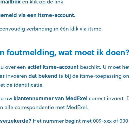
w
mailbox
en klik op de link
emeld via een itsme-account.
envoudig verbinding in één klik via itsme.
een foutmelding, wat moet ik doen
 u over een
actief itsme-account
beschikt. U moet he
er
invoeren
dat bekend is bij
de itsme-toepassing om
 de identificatie.
t u uw
klantennummer van MedExel
correct invoert.
in alle correspondentie met MedExel.
 verzekerde?
Het nummer begint met 009-xxx of 000-