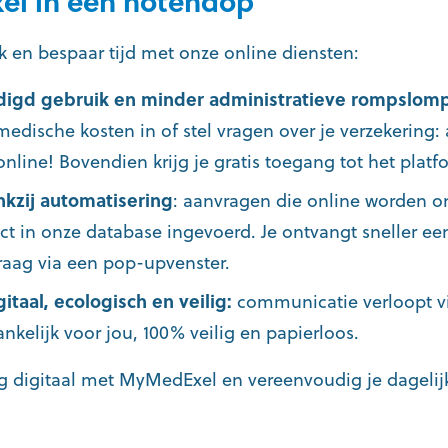
l in een notendop
 en bespaar tijd met onze online diensten:
igd gebruik en minder administratieve rompslomp
medische kosten in of stel vragen over je verzekering:
nline! Bovendien krijg je gratis toegang tot het pla
nkzij automatisering
: aanvragen die online worden o
ct in onze database ingevoerd. Je ontvangt sneller ee
raag via een pop-upvenster.
gitaal, ecologisch en veilig:
communicatie verloopt vi
ankelijk voor jou, 100% veilig en papierloos.
 digitaal met MyMedExel en vereenvoudig je dagelij