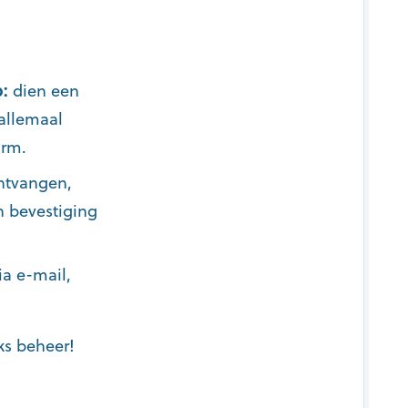
:
dien een
 allemaal
tform.
ntvangen,
n bevestiging
a e-mail,
ks beheer!