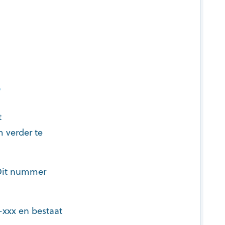
?
t
 verder te
 Dit nummer
xxx en bestaat