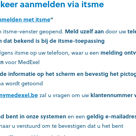
 keer aanmelden via itsme
nmelden met itsme
"
n itsme-venster geopend.
Meld uzelf aan
door uw
te
n dat bekend is bij de itsme-toepassing
gens itsme op uw telefoon, waar u een
melding ontv
en
voor MedExel
 de informatie op het scherm en bevestig het pict
na wordt getoond
mymedexel.be
zal u vragen om uw
klantennummer 
d bent in onze systemen
en een
geldig e-mailadre
naar u verstuurd om te bevestigen dat u het bent