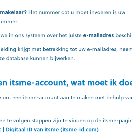
.
 makelaar?
Het nummer dat u moet invoeren is uw
nummer.
 we in ons systeem over het juiste
e-mailadres
beschi
elding krijgt met betrekking tot uw e-mailadres, nee
ze database kunnen bijwerken.
en itsme-account, wat moet ik do
e om een itsme-account aan te maken met behulp va
 en te volgen stappen zijn te vinden op de itsme-pag
 | Digitaal ID van itsme (itsme-id.com)