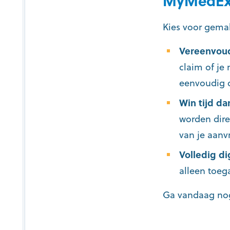
MyMedExe
Kies voor gemak
Vereenvoud
claim of je 
eenvoudig o
Win tijd da
worden dire
van je aanv
Volledig di
alleen toeg
Ga vandaag nog