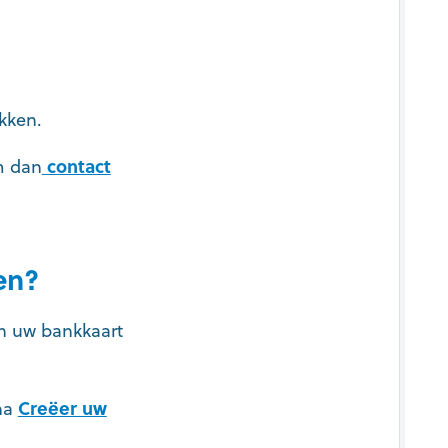
kken.
m dan
contact
en?
n uw bankkaart
ina
Creëer uw