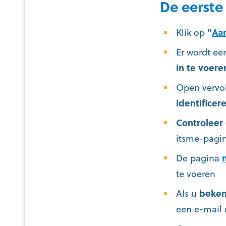
De eerste
Klik op "
Aa
Er wordt ee
in te voere
Open vervol
identificer
Controleer
itsme-pagi
De pagina
te voeren
Als u
beken
een e-mail 