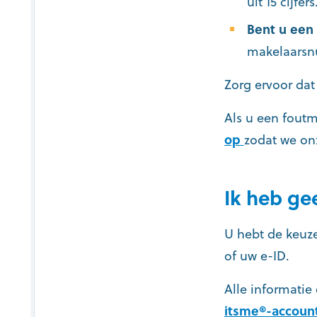
uit 15 cijfers
Bent u een
makelaars
Zorg ervoor dat
Als u een foutm
op
zodat we on
Ik heb ge
U hebt de keuz
of uw e-ID.
Alle informatie
itsme®-account