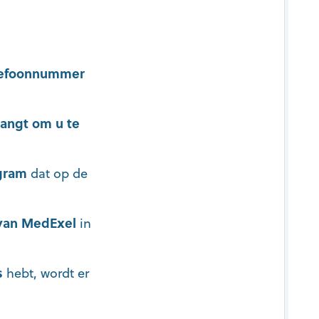
lefoonnummer
angt om u te
ogram
dat op de
van MedExel
in
s
hebt, wordt er