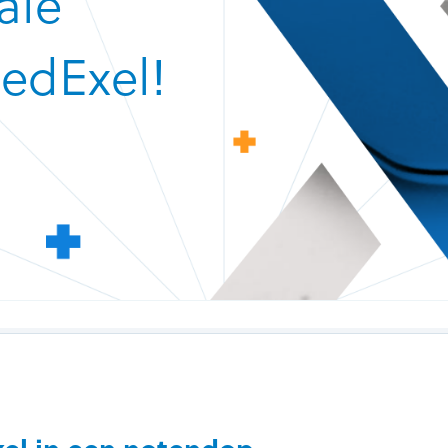
ale
edExel!